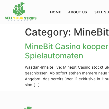
HOME
ABOUT US
SELL SU
Category:
MineBit
MineBit Casino kooper
Spielautomaten
Wazdan-Inhalte live: MineBit Casino stockt S
geschlossen. Ab sofort stehen mehrere neue 
Angebot, das bereits über 11 exklusive In-Hou
sind […]