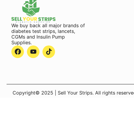
We buy back all major brands of
diabetes test strips, lancets,
CGMs and Insulin Pump
Supplies.
Copyright© 2025 | Sell Your Strips. All rights reserve