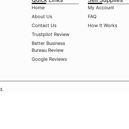
Quick Links
Sell Supplies
Home
My Account
About Us
FAQ
Contact Us
How It Works
Trustpilot Review
Better Business
Bureau Review
Google Reviews
d.