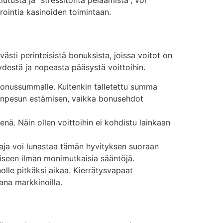
rointia kasinoiden toimintaan.
sti perinteisistä bonuksista, joissa voitot on
ydestä ja nopeasta pääsystä voittoihin.
 bonussummalle. Kuitenkin talletettu summa
anpesun estämisen, vaikka bonusehdot
nä. Näin ollen voittoihin ei kohdistu lainkaan
aaja voi lunastaa tämän hyvityksen suoraan
miseen ilman monimutkaisia sääntöjä.
olle pitkäksi aikaa. Kierrätysvapaat
ana markkinoilla.