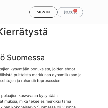
0
$
0.00
SIGN IN
Kierrätystä
stö Suomessa
tajien kysyntään bonuksista, joiden ehdot
llisistä puitteista markkinan dynamiikkaan ja
sehtojen ja rahansiirtoprosessien
n pelaajien kasvavaan kysyntään
atimuksia, mikä tekee esimerkiksi tämä
markkinan kokonaisarvo Suomessa oli vuonna