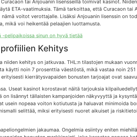
 Curacaon tai Anjouanin lisensseillä toimivat kasinot. Niiden
täytä ETA-vaatimuksia. Tämä tarkoittaa, että Curacaon tai A
aa nämä voitot verottajalle. Lisäksi Anjouanin lisenssin on 
a, mikä voi heikentää pelaajien luottamusta.
 -pelipaikoissa sinun on hyvä tietää
rofiilien Kehitys
a niiden kehitys on jatkuvaa. THL:n tilastojen mukaan vuon
oita käytti noin 7 prosenttia väestöstä, mikä vastaa noin 2
a erityisesti kierrätysvapaiden bonusten tarjoajat ovat saav
a. Useat kasinot korostavat näitä tarjouksia kilpailuedell
 on lisännyt tällaisten kampanjoiden näkyvyyttä ja kysyntää.
t usein nopeaa voiton kotiutusta ja haluavat minimoida bon
alli selittää, miksi erityisesti nuoret aikuiset ja riskitiet
liongelmien jakaumaa. Ongelmia esiintyy eniten miehillä (6,6
svapaiden bonusten markkinointi, joka korostaa nopeaa kotiu