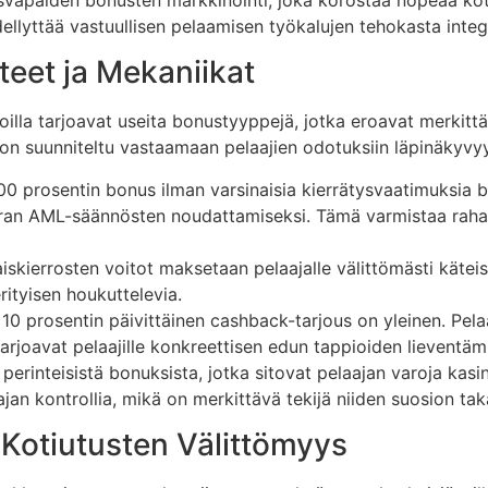
llyttää vastuullisen pelaamisen työkalujen tehokasta integ
teet ja Mekaniikat
lla tarjoavat useita bonustyyppejä, jotka eroavat merkittävä
 on suunniteltu vastaamaan pelaajien odotuksiin läpinäkyvy
 100 prosentin bonus ilman varsinaisia kierrätysvaatimuksia
erran AML-säännösten noudattamiseksi. Tämä varmistaa rah
skierrosten voitot maksetaan pelaajalle välittömästi käteise
rityisen houkuttelevia.
10 prosentin päivittäinen cashback-tarjous on yleinen. Pel
tarjoavat pelaajille konkreettisen edun tappioiden lieventä
erinteisistä bonuksista, jotka sitovat pelaajan varoja kasin
ajan kontrollia, mikä on merkittävä tekijä niiden suosion tak
 Kotiutusten Välittömyys