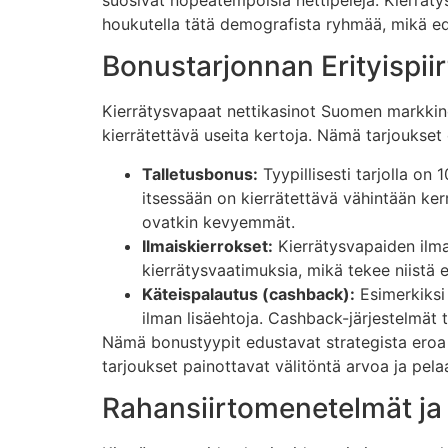
houkutella tätä demografista ryhmää, mikä ede
Bonustarjonnan Erityispiir
Kierrätysvapaat nettikasinot Suomen markkinoi
kierrätettävä useita kertoja. Nämä tarjoukset
Talletusbonus:
Tyypillisesti tarjolla on
itsessään on kierrätettävä vähintään k
ovatkin kevyemmät.
Ilmaiskierrokset:
Kierrätysvapaiden ilmai
kierrätysvaatimuksia, mikä tekee niistä e
Käteispalautus (cashback):
Esimerkiksi 
ilman lisäehtoja. Cashback-järjestelmät 
Nämä bonustyypit edustavat strategista eroa p
tarjoukset painottavat välitöntä arvoa ja pela
Rahansiirtomenetelmät ja