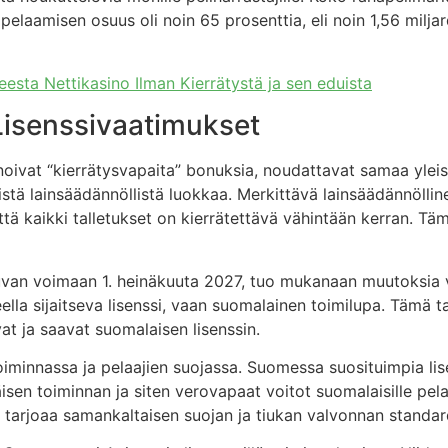
opelaamisen osuus oli noin 65 prosenttia, eli noin 1,56 milj
eesta Nettikasino Ilman Kierrätystä ja sen eduista
 Lisenssivaatimukset
noivat “kierrätysvapaita” bonuksia, noudattavat samaa ylei
illistä lainsäädännöllistä luokkaa. Merkittävä lainsäädännöl
tä kaikki talletukset on kierrätettävä vähintään kerran. T
stuvan voimaan 1. heinäkuuta 2027, tuo mukanaan muutoksi
lla sijaitseva lisenssi, vaan suomalainen toimilupa. Tämä ta
at ja saavat suomalaisen lisenssin.
toiminnassa ja pelaajien suojassa. Suomessa suosituimpia li
sen toiminnan ja siten verovapaat voitot suomalaisille pelaa
 tarjoaa samankaltaisen suojan ja tiukan valvonnan standard