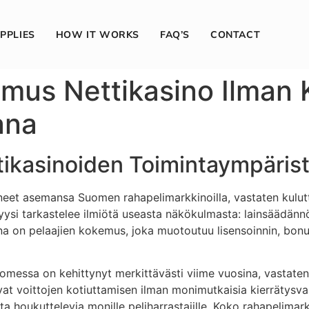
PPLIES
HOW IT WORKS
FAQ’S
CONTACT
emus Nettikasino Ilman 
ana
tikasinoiden Toimintaympäri
aneet asemansa Suomen rahapelimarkkinoilla, vastaten kulut
ysi tarkastelee ilmiötä useasta näkökulmasta: lainsäädännö
a on pelaajien kokemus, joka muotoutuu lisensoinnin, bonu
uomessa on kehittynyt merkittävästi viime vuosina, vastate
t voittojen kotiuttamisen ilman monimutkaisia kierrätysva
ista houkuttelevia monille peliharrastajille. Koko rahapeli