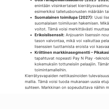
enintään viisinkertaiset kierrätysvaatim
esimerkiksi talletusbonusten määrään tai 
Suomalainen toimilupa (2027):
Uusi lis
suomalaisen toimiluvan hakemisen. Mikäli
voitot. Tämä voisi merkittävästi muutta
Erikoislisenssit:
Anjouanin lisenssin nous
tason valvontaa, mikä voi vaikuttaa pela
lisenssien tuottamista eroista voi kasvaa
Kriittinen markkinasegmentti – Pikakas
tapahtuvat nopeasti Pay N Play -teknolog
kokemuksiin tottuneisiin pelaajiin. Tämä
toimintamalleihin.
Kierrätysvapaiden nettikasinoiden tulevaisuus
mallia. Tämä voisi tuoda mukanaan uusia etuj
suhteen. Markkinan on sopeuduttava näihin muu