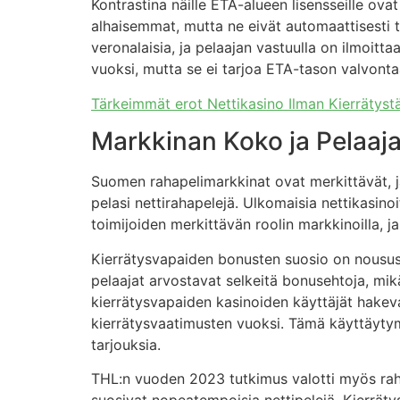
Kontrastina näille ETA-alueen lisensseille ovat
alhaisemmat, mutta ne eivät automaattisesti 
veronalaisia, ja pelaajan vastuulla on ilmoitt
vuoksi, mutta se ei tarjoa ETA-tason valvonta
Tärkeimmät erot Nettikasino Ilman Kierrätystä
Markkinan Koko ja Pelaajap
Suomen rahapelimarkkinat ovat merkittävät, j
pelasi nettirahapelejä. Ulkomaisia nettikasin
toimijoiden merkittävän roolin markkinoilla, j
Kierrätysvapaiden bonusten suosio on noususs
pelaajat arvostavat selkeitä bonusehtoja, mikä
kierrätysvapaiden kasinoiden käyttäjät hakeva
kierrätysvaatimusten vuoksi. Tämä käyttäytymism
tarjouksia.
THL:n vuoden 2023 tutkimus valotti myös rahape
suosivat nopeatempoisia nettipelejä. Kierräty